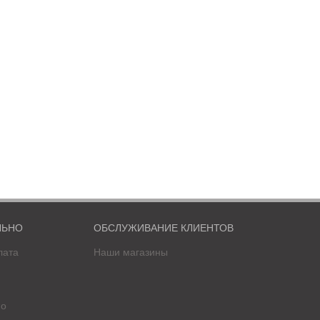
жливим аспектом на який варто звернути увагу, щоб досягти
плими звуками – і водій, і його пасажири можуть почуватися
римати бажане. Акустика має високу якість, звук не буде
го, акустика Gladen має приємний зовнішній вигляд, що
 акустиці від виробника Gladen, Ви отримаєте шикарну,
ЛЬНО
ОБСЛУЖИВАНИЕ КЛИЕНТОВ
лата
Наши магазины
фо