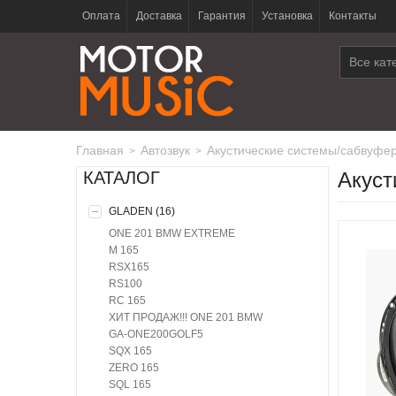
Оплата
Доставка
Гарантия
Установка
Контакты
Все кат
Главная
автозвук
акустические системы/сабвуфе
>
>
КАТАЛОГ
Акуст
GLADEN (16)
ONE 201 BMW EXTREME
M 165
RSX165
RS100
RC 165
ХИТ ПРОДАЖ!!! ONE 201 BMW
GA-ONE200GOLF5
SQX 165
ZERO 165
SQL 165