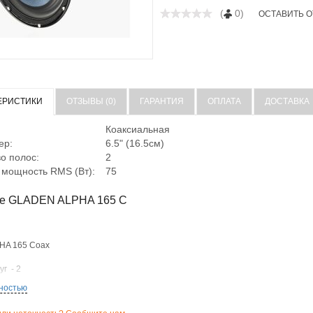
(
0)
ОСТАВИТЬ 
ЕРИСТИКИ
ОТЗЫВЫ (0)
ГАРАНТИЯ
ОПЛАТА
ДОСТАВКА
Коаксиальная
ер:
6.5" (16.5см)
о полос:
2
 мощность RMS (Вт):
75
е GLADEN ALPHA 165 C
HA 165 Coax
уг - 2
ностью
.5'' (16-17см)