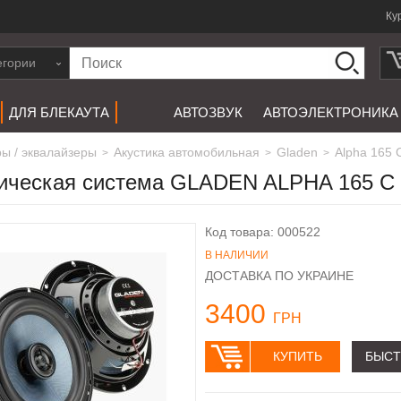
Ку
егории
ДЛЯ БЛЕКАУТА
АВТОЗВУК
АВТОЭЛЕКТРОНИКА
ры / эквалайзеры
акустика автомобильная
gladen
Alpha 165 
>
>
>
ическая система GLADEN ALPHA 165 C
Код товара: 000522
В НАЛИЧИИ
ДОСТАВКА ПО УКРАИНЕ
3400
ГРН
КУПИТЬ
БЫСТ