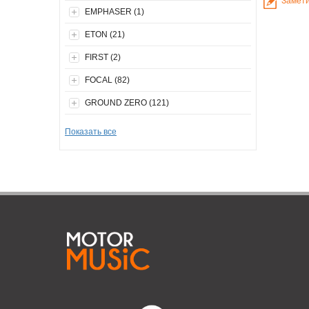
Замети
Номінальна
EMPHASER (1)
Чутливість 
ETON (21)
Опір - 3 Ом
FIRST (2)
FOCAL (82)
Кожен авто
цієї мети –
GROUND ZERO (121)
комфортно т
шипіти і сп
Показать все
прикрасить 
надійну, ви