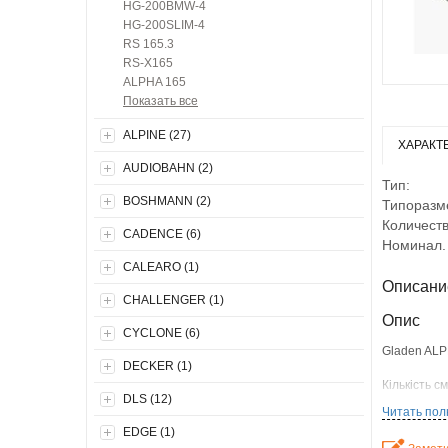
HG-200BMW-4
HG-200SLIM-4
RS 165.3
RS-X165
ALPHA 165
Показать все
ALPINE (27)
ХАРАКТ
AUDIOBAHN (2)
Тип:
BOSHMANN (2)
Типоразм
Количеств
CADENCE (6)
Номинал.
CALEARO (1)
Описани
CHALLENGER (1)
Опис
CYCLONE (6)
Gladen ALP
DECKER (1)
Кількість см
DLS (12)
Читать пол
Розмір - 6-6
EDGE (1)