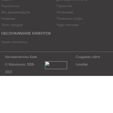
Уцененное
Гарантия
Мы рекомендуем
Установка
Новинки
Полезная инфо
Хиты продаж
Чудо техники
ОБСЛУЖИВАНИЕ КЛИЕНТОВ
Наши магазины
Автомагнитолы Киев
Создание сайта
© Motormusic 2008-
LimeNet
2023