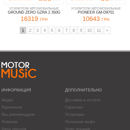
УСИЛИТЕЛИ АВТОМОБИЛЬНЫЕ
УСИЛИТЕЛИ АВТОМОБИЛЬНЫЕ
GROUND ZERO GZRA 2.350G
PIONEER GM-D9701
16319
10643
ГРН
ГРН
1
2
3
4
5
6
7
8
9
10
11
>
ИНФОРМАЦИЯ
ДОПОЛНИТЕЛЬНО
Акции
Доставка и оплата
Уцененное
Гарантия
Мы рекомендуем
Установка
Новинки
Полезная инфо
Хиты продаж
Чудо техники