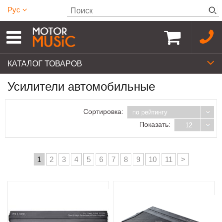
Рус
КАТАЛОГ ТОВАРОВ
Усилители автомобильные
Сортировка:
по рейтингу
Показать:
12
1
2
3
4
5
6
7
8
9
10
11
>