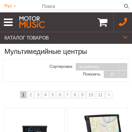
Рус
КАТАЛОГ ТОВАРОВ
Мультимедийные центры
Сортировка:
по рейтингу
Показать:
12
1
2
3
4
5
6
7
8
9
10
11
>