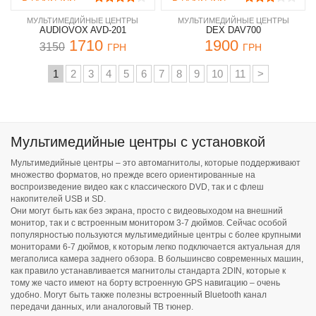
МУЛЬТИМЕДИЙНЫЕ ЦЕНТРЫ
МУЛЬТИМЕДИЙНЫЕ ЦЕНТРЫ
AUDIOVOX AVD-201
DEX DAV700
1710
1900
3150
ГРН
ГРН
1
2
3
4
5
6
7
8
9
10
11
>
Мультимедийные центры с установкой
Мультимедийные центры – это автомагнитолы, которые поддерживают
множество форматов, но прежде всего ориентированные на
воспроизведение видео как с классического DVD, так и с флеш
накопителей USB и SD.
Они могут быть как без экрана, просто с видеовыходом на внешний
монитор, так и с встроенным монитором 3-7 дюймов. Сейчас особой
популярностью пользуются мультимедийные центры с более крупными
мониторами 6-7 дюймов, к которым легко подключается актуальная для
мегаполиса камера заднего обзора. В большинсво современных машин,
как правило устанавливается магнитолы стандарта 2DIN, которые к
тому же часто имеют на борту встроенную GPS навигацию – очень
удобно. Могут быть также полезны встроенный Bluetooth канал
передачи данных, или аналоговый ТВ тюнер.