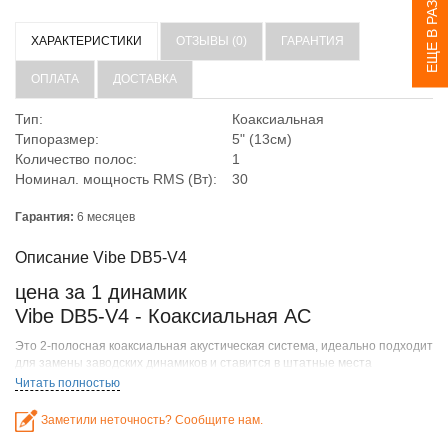
ЕЩЕ В РАЗДЕЛЕ
ХАРАКТЕРИСТИКИ
ОТЗЫВЫ (0)
ГАРАНТИЯ
ОПЛАТА
ДОСТАВКА
Тип:
Коаксиальная
Типоразмер:
5" (13см)
Количество полос:
1
Номинал. мощность RMS (Вт):
30
Гарантия:
6 месяцев
Описание Vibe DB5-V4
цена за 1 динамик
Vibe DB5-V4 - Коаксиальная АС
Это 2-полосная коаксиальная акустическая система, идеально подходит
для замены заводских динамиков и ставится в штатные места
автомобиля, с отличным качеством звука. Низкочастотный динамик в
Читать полностью
сочетании со сбалансированным купольным ВЧ-динамиком
обеспечивают полнодиапазонное звучание автомобильной системы,
Заметили неточность? Сообщите нам.
которое остается чистым и не искажается даже на большом уровне