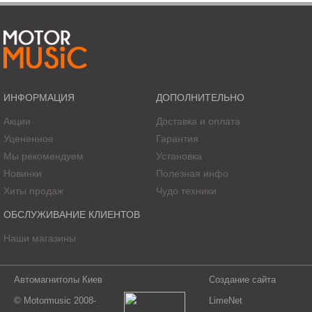
Монтажный диаметр мидвуфера - 183 мм
Монтажная глубина мидвуфера - 86 мм
Звуковая катушка мидвуфера - 38 мм
Конус из армированного стекловолокна и прессованной бумаги
круглый провод звуковой катушки с медным покрытием из алюминия
ИНФОРМАЦИЯ
ДОПОЛНИТЕЛЬНО
Акции
Доставка и оплата
Уцененное
Гарантия
Мы рекомендуем
Установка
Новинки
Полезная инфо
Хиты продаж
Чудо техники
ОБСЛУЖИВАНИЕ КЛИЕНТОВ
Наши магазины
Автомагнитолы Киев
Создание сайта
© Motormusic 2008-
LimeNet