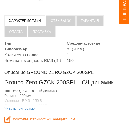
ЕЩЕ В РАЗДЕЛЕ
ХАРАКТЕРИСТИКИ
ОТЗЫВЫ (0)
ГАРАНТИЯ
ОПЛАТА
ДОСТАВКА
Тип:
Среднечастотная
Типоразмер:
8" (20см)
Количество полос:
1
Номинал. мощность RMS (Вт):
150
Описание GROUND ZERO GZCK 200SPL
Ground Zero GZCK 200SPL - СЧ динамик
Тип - среднечастотный динамик
Размер - 200 мм
Мощность RMS - 150 Вт
Пиковая мощность - 300 Вт
Читать полностью
Чувствительность - 93 Дб
Импеданс - 3.3 Ом
Заметили неточность? Сообщите нам.
Рабочий диапазон - 50-6000 Гц
Диаметр мидвуфера - 209 мм