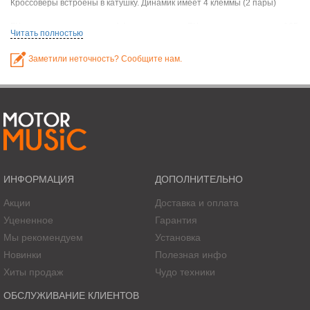
Кроссоверы встроены в катушку. Динамик имеет 4 клеммы (2 пары)
ВЧ-динамик - материал диффузора - милар, СЧ-динамик - размеры - 165
Читать полностью
мм, материал диффузора - полипропилен
Производитель: Rockford Fosgate
Заметили неточность? Сообщите нам.
Количество полос: 2
Пиковая мощность: 80 Вт
Мощность номинальная: 40 Вт
Сопротивление: 4 Ом
Диапазон частот: 60 - 20 000 Гц
Чувствительность: 89 дБ
ИНФОРМАЦИЯ
ДОПОЛНИТЕЛЬНО
Акции
Доставка и оплата
Уцененное
Гарантия
Мы рекомендуем
Установка
Новинки
Полезная инфо
Хиты продаж
Чудо техники
ОБСЛУЖИВАНИЕ КЛИЕНТОВ