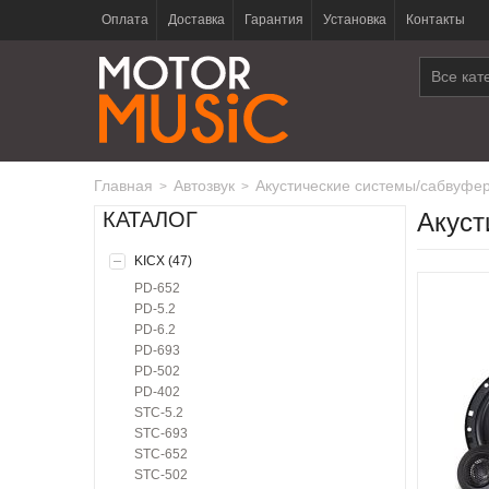
Оплата
Доставка
Гарантия
Установка
Контакты
Все кат
Главная
автозвук
акустические системы/сабвуфе
>
>
КАТАЛОГ
Акуст
KICX (47)
PD-652
PD-5.2
PD-6.2
PD-693
PD-502
PD-402
STC-5.2
STC-693
STC-652
STC-502