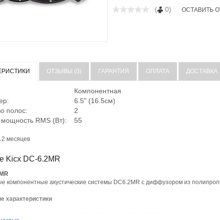
(
0)
ОСТАВИТЬ 
ЕРИСТИКИ
ОТЗЫВЫ (0)
ГАРАНТИЯ
ОПЛАТА
ДОСТАВКА
Компонентная
ер:
6.5" (16.5см)
о полос:
2
 мощность RMS (Вт):
55
12 месяцев
е Kicx DC-6.2MR
2MR
ые компонентные акустические системы DC6.2MR с диффузором из полипро
е характеристики
е модели [tooltip content=»DC6.2MR» url=»» ] DC 6.2MR [/tooltip]