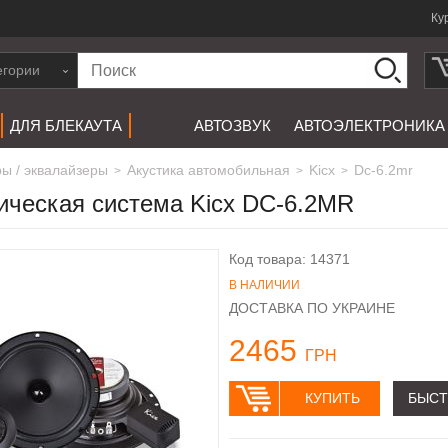
Ку
егории
ДЛЯ БЛЕКАУТА
АВТОЗВУК
АВТОЭЛЕКТРОНИКА
ры / эквалайзеры
акустика автомобильная
kicx
Dc-6.2mr
>
>
>
ическая система Kicx DC-6.2MR
Код товара: 14371
В НАЛИЧИИ
ДОСТАВКА ПО УКРАИНЕ
2465
ГРН
КУПИТЬ
БЫСТ