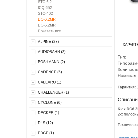
STC-6.2
ICQ-652
STC-402
DC-6.2MR
DC-5.2MR
Показать все
ALPINE (27)
ХАРАКТ
AUDIOBAHN (2)
Тип:
BOSHMANN (2)
Типоразм
Количеств
CADENCE (6)
Номинал.
CALEARO (1)
Гарантия:
CHALLENGER (1)
Описани
CYCLONE (6)
Kicx DC6.
DECKER (1)
2-x полосн
DLS (12)
Технически
EDGE (1)
Наименовани