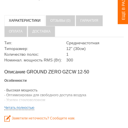
ЕЩЕ В РАЗДЕЛЕ
ХАРАКТЕРИСТИКИ
ОТЗЫВЫ (0)
ГАРАНТИЯ
ОПЛАТА
ДОСТАВКА
Тип:
Среднечастотная
Типоразмер:
12" (30см)
Количество полос:
1
Номинал. мощность RMS (Вт):
300
Описание GROUND ZERO GZCW 12-50
Особенности
- Высокая мощность
- Оптимизирован для свободного доступа воздуха
- Усилен стекловолокном
- Стальная корзина
Читать полностью
- 2-слойная звуковая катушка с 2" медным проводом
Заметили неточность? Сообщите нам.
Технические характеристики