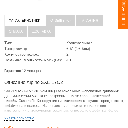
ЕЩЕ В РАЗДЕЛЕ
ХАРАКТЕРИСТИКИ
ОТЗЫВЫ (0)
ГАРАНТИЯ
ОПЛАТА
ДОСТАВКА
Тип:
Коаксиальная
Типоразмер:
6.5" (16.5см)
Количество полос:
2
Номинал. мощность RMS (Вт):
40
Гарантия:
12 месяцев
Описание Alpine SXE-17C2
SXE-17C2 - 6-1/2" (16.5см DIN) Коаксиальные 2-полосные динамики
Динамики серии SXE-Blue построены на базе хорошо известной
линейки Custom Fit. Конструктивные изменения коснулись, прежде всего,
диффузора и подвеса. Использование новых материалов при
изготовлении этих компонентов динамика позволило добиться более
ровной АЧХ, повысить линейность перемещения диффузора, а значит
Читать полностью
уменьшить величину искажений и повысить точность
звуковоспроизведения в НЧ- и СЧ-диапазонах. Несмотря на то, что