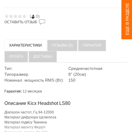
ЕЩЕ В РАЗДЕЛЕ
(
0)
ОСТАВИТЬ ОТЗЫВ
ХАРАКТЕРИСТИКИ
ОТЗЫВЫ (0)
ГАРАНТИЯ
ОПЛАТА
ДОСТАВКА
Тип:
Среднечастотная
Типоразмер:
8" (20см)
Номинал. мощность RMS (Вт):
150
Гарантия:
12 месяцев
Описание Kicx Headshot LS80
Діапазон частот, Гц 94-12000
Матеріал дифузора Целюлоза
Матеріал підвісу Тканина
Матеріал магніту Ферріт