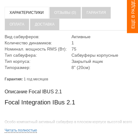
ЕЩЕ В РАЗДЕЛЕ
ХАРАКТЕРИСТИКИ
ОТЗЫВЫ (0)
ГАРАНТИЯ
ОПЛАТА
ДОСТАВКА
Вид сабвуферов:
Активные
Количество динамиков:
1
Номинал. мощность RMS (Вт):
75
Тип сабвуфера:
Сабвуферы корпусные
Тип корпуса:
Закрытый ящик
Типоразмер:
8" (20см)
Гарантия:
1 год месяцев
Описание Focal IBUS 2.1
Focal Integration IBus 2.1
Особо компактный активный сабвуфер в плоском корпусе высотой всего
7,2 см станет простейшим в осуществлении способом ощутимо
Читать полностью
добавить звучанию аудиосистемы басового фундамента. Габариты
позволяют выбрать местом установки сабвуфера не только в багажник,