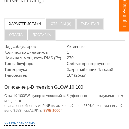
ЕЩЕ В РАЗДЕЛЕ
ОСТАВИТЬ ОТЗЫВ
ХАРАКТЕРИСТИКИ
ОТЗЫВЫ (0)
ГАРАНТИЯ
ОПЛАТА
ДОСТАВКА
Вид сабвуферов:
Активные
Количество динамиков:
1
Номинал. мощность RMS (Вт):
270
Тип сабвуфера:
Сабвуферы корпусные
Тип корпуса:
Закрытый ящик
Плоский
Типоразмер:
10" (25см)
Описание µ-Dimension GLOW 10.100
Glow 10.100SW- cупер-компактный сабвуфер с встроенным усилителем
мощности.
( - аналог по бренду ALPINE по акционной цене 230$ (при номинальной
цене 315$)- см.ALPINE
SWE-1000
)
Размещается под сиденьем водителя / пассажира практически в любом
Читать полностью
автомобиле, или занимает мизирное место в багажном отсеке джипов,