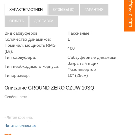
ЕЩЕ В РАЗДЕЛЕ
ХАРАКТЕРИСТИКИ
ОТЗЫВЫ (0)
ГАРАНТИЯ
ОПЛАТА
ДОСТАВКА
Вид сабвуферов:
Пассивные
Количество динамиков:
1
Номинал. мощность RMS
400
(Вт):
Тип сабвуфера:
Сабвуферные динамики
Закрытый ящик
Тип необходимого корпуса:
Фазоинвертор
Типоразмер:
10" (25см)
Описание GROUND ZERO GZUW 10SQ
Особенности
- Литая корзина.
- Прочный бумажный диффузор.
Читать полностью
- Двойная звуковая катушка 2 х 2 Ом.
- Медная звуковая катушка.