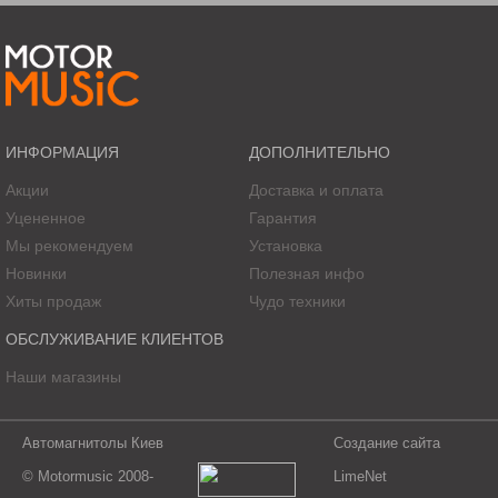
Bass boost, дБ: 6/12 для 50 Гц
Напряжение питания, В: 24
Размеры, см: 44 x 26,3 x 5,5
ИНФОРМАЦИЯ
ДОПОЛНИТЕЛЬНО
Акции
Доставка и оплата
Уцененное
Гарантия
Мы рекомендуем
Установка
Новинки
Полезная инфо
Хиты продаж
Чудо техники
ОБСЛУЖИВАНИЕ КЛИЕНТОВ
Наши магазины
Автомагнитолы Киев
Создание сайта
© Motormusic 2008-
LimeNet