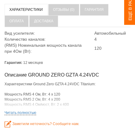
ЕЩЕ В РАЗДЕЛЕ
ХАРАКТЕРИСТИКИ
ОТЗЫВЫ (0)
ГАРАНТИЯ
ОПЛАТА
ДОСТАВКА
Вид усилителя:
Автомобильный
Количество каналов:
4
(RMS) Номинальная мощность канала
120
при 4Ом (Вт):
Гарантия:
12 месяцев
Описание GROUND ZERO GZTA 4.24VDC
Характеристики Ground Zero GZTA 4.24VDC Titanium:
Мощность RMS 4 Ом, Вт: 4 x 120
Мощность RMS 2 Ом, Вт: 4 x 200
Мощность RMS 4 Ом/мост, Вт: 2 x 400
Частотный диапазон, Гц: 10 - 30000
Читать полностью
Соотношение сигнал/шум, дБ: > 60
КНИ, %: < 0,04
Заметили неточность? Сообщите нам.
Фильтр ВЧ, Гц: 50 - 250
Фильтр НЧ, Гц: 50 - 250