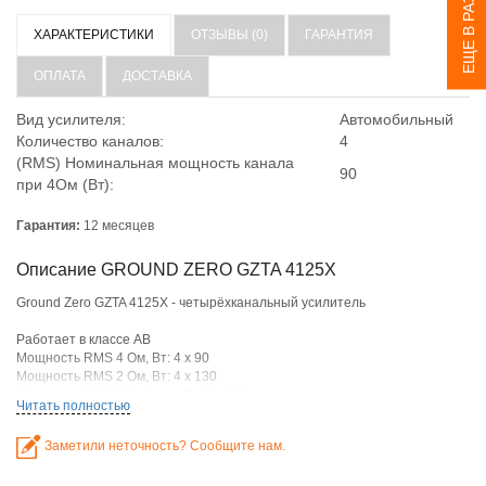
ЕЩЕ В РАЗДЕЛЕ
ХАРАКТЕРИСТИКИ
ОТЗЫВЫ (0)
ГАРАНТИЯ
ОПЛАТА
ДОСТАВКА
Вид усилителя:
Автомобильный
Количество каналов:
4
(RMS) Номинальная мощность канала
90
при 4Ом (Вт):
Гарантия:
12 месяцев
Описание GROUND ZERO GZTA 4125X
Ground Zero GZTA 4125X - четырёхканальный усилитель
Работает в классе АB
Мощность RMS 4 Ом, Вт: 4 x 90
Мощность RMS 2 Ом, Вт: 4 x 130
Мощность RMS 4 Ом/мост, Вт: 2 x 260
Читать полностью
Частотный диапазон, Гц: 5 - 38000
Соотношение сигнал/шум, дБ: > 70
Заметили неточность? Сообщите нам.
КНИ, %: < 0,08
Фильтр ВЧ, Гц: 40 - 4000