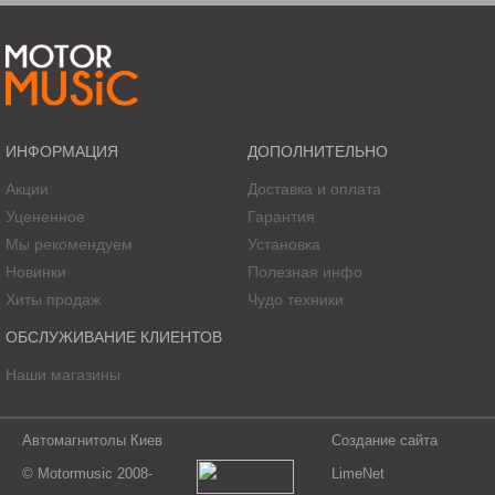
Фильтр НЧ, Гц: 5 - 500
Бандпасс, Гц: 5 - 500
Bass boost, дБ: 0 - 12 для 45 Гц
Размеры, см: 33,2 x 4,9 x 23
ИНФОРМАЦИЯ
ДОПОЛНИТЕЛЬНО
Акции
Доставка и оплата
Уцененное
Гарантия
Мы рекомендуем
Установка
Новинки
Полезная инфо
Хиты продаж
Чудо техники
ОБСЛУЖИВАНИЕ КЛИЕНТОВ
Наши магазины
Автомагнитолы Киев
Создание сайта
© Motormusic 2008-
LimeNet