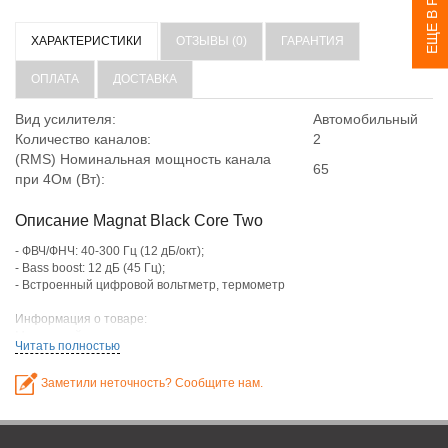
ХАРАКТЕРИСТИКИ
ОТЗЫВЫ (0)
ГАРАНТИЯ
ОПЛАТА
ДОСТАВКА
Вид усилителя:
Автомобильный
Количество каналов:
2
(RMS) Номинальная мощность канала
65
при 4Ом (Вт):
Описание Magnat Black Core Two
- ФВЧ/ФНЧ: 40-300 Гц (12 дБ/окт);
- Bass boost: 12 дБ (45 Гц);
- Встроенный цифровой вольтметр, термометр
Информация о товаре:
Модельный ряд
Читать полностью
- Серия: Black Core
Усилитель
Заметили неточность? Сообщите нам.
- Входная чувствительность: 0,4-4 В
- Габариты: 234 x 54 x 215 мм
- Номинальная мощность, 2 Ом: 2 х 100 Вт
- Номинальная мощность, 4 Ом: 2 х 65 Вт/ 1 х 200 Вт