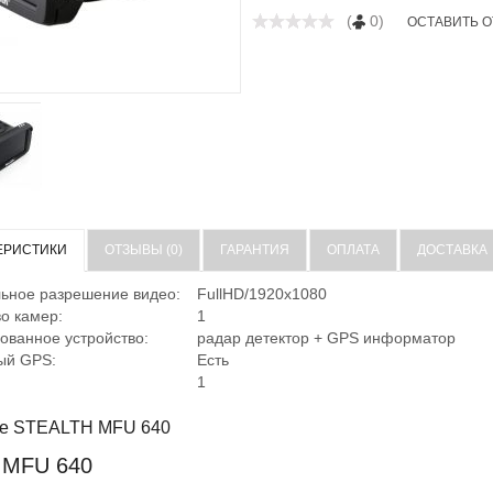
(
0)
ОСТАВИТЬ 
ЕРИСТИКИ
ОТЗЫВЫ (0)
ГАРАНТИЯ
ОПЛАТА
ДОСТАВКА
ьное разрешение видео:
FullHD/1920x1080
о камер:
1
ованное устройство:
радар детектор + GPS информатор
ый GPS:
Есть
1
е STEALTH MFU 640
h MFU 640