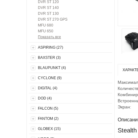
DVR ST 120
DVR ST 140
DVR ST 130
DVR ST 270 GPS
MFU 680
MFU 650
Показать все
ASPIRING (27)
BAXSTER (3)
BLAUPUNKT (4)
ХАРАКТ
CYCLONE (9)
Максимал
DIGITAL (4)
Количеств
Комбинир
DOD (4)
Встроенн
Экран:
FALCON (5)
FANTOM (2)
Описани
GLOBEX (15)
Stealt