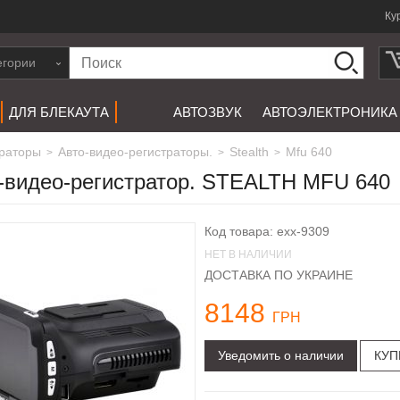
Ку
егории
ДЛЯ БЛЕКАУТА
АВТОЗВУК
АВТОЭЛЕКТРОНИКА
траторы
авто-видео-регистраторы.
stealth
Mfu 640
>
>
>
видео-регистратор. STEALTH MFU 640
Код товара: exx-9309
НЕТ В НАЛИЧИИ
ДОСТАВКА ПО УКРАИНЕ
8148
ГРН
Уведомить о наличии
КУП