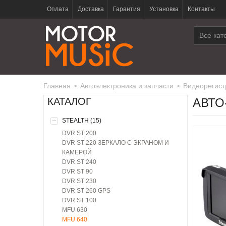
Оплата
Доставка
Гарантия
Установка
Контакты
Все кат
Главная
автоэлектроника и запчасти
видеорегис
>
>
КАТАЛОГ
АВТО-
STEALTH (15)
DVR ST 200
DVR ST 220 ЗЕРКАЛО С ЭКРАНОМ И
КАМЕРОЙ
DVR ST 240
DVR ST 90
DVR ST 230
DVR ST 260 GPS
DVR ST 100
MFU 630
MFU 640