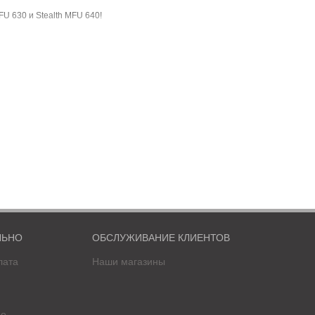
U 630 и Stealth MFU 640!
ейским радарам);
ЛЬНО
ОБСЛУЖИВАНИЕ КЛИЕНТОВ
лата
Наши магазины
фо