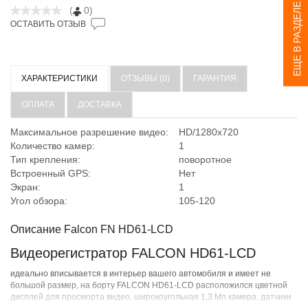
ЕЩЕ В РАЗДЕЛЕ
(
0)
ОСТАВИТЬ ОТЗЫВ
ХАРАКТЕРИСТИКИ
ОТЗЫВЫ (0)
ГАРАНТИЯ
ОПЛАТА
ДОСТАВКА
Максимальное разрешение видео:
HD/1280x720
Количество камер:
1
Тип крепления:
поворотное
Встроенный GPS:
Нет
Экран:
1
Угол обзора:
105-120
Описание Falcon FN HD61-LCD
Видеорегистратор FALCON HD61-LCD
идеально вписывается в интерьер вашего автомобиля и имеет не
большой размер, на борту FALCON HD61-LCD расположился цветной
дисплей для просморта видео, широкоугольная 1,3 Мп камера, датчики