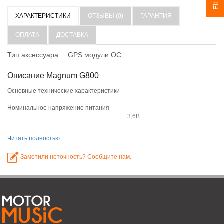
ХАРАКТЕРИСТИКИ
ОТЗЫВЫ (0)
ГАРАНТИЯ
ОПЛАТА
ДОСТАВКА
Тип аксессуара:
GPS модули ОС
Описание Magnum G800
Основные технические характеристики
Номинальное напряжение питания
............................................................................... 3,6В
Средний ток, потребляемый от бортовой сети, не более
Читать полностью
........................................... 4мА
Заметили неточность? Сообщите нам.
Точность определения координат при движении, не
более......................................... 10м
Точность определения координат при стоянке, не более
.......................................... 100м
Диапазон рабочих температур.....................................................................
-40°С …+85°С