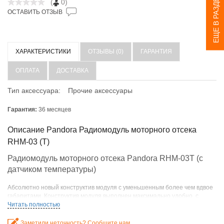
ЕЩЕ В РАЗДЕЛЕ
(
0)
ОСТАВИТЬ ОТЗЫВ
ХАРАКТЕРИСТИКИ
ОТЗЫВЫ (0)
ГАРАНТИЯ
ОПЛАТА
ДОСТАВКА
Тип аксессуара:
Прочие аксессуары
Гарантия:
36 месяцев
Описание Pandora Радиомодуль моторного отсека
RHM-03 (T)
Радиомодуль моторного отсека Pandora RHM-03T (с
датчиком температуры)
Абсолютно новый конструктив модуля с уменьшенным более чем вдвое
габаритами. Конструктив модуля выполнен максимально удобно, с
учетом специфики работы в подкапотном пространстве – корпус
Читать полностью
абсолютно герметичен, материал пластика – стеклонаполненный
полиамид, который не боится даже длительного нагрева более 150
Заметили неточность? Сообщите нам.