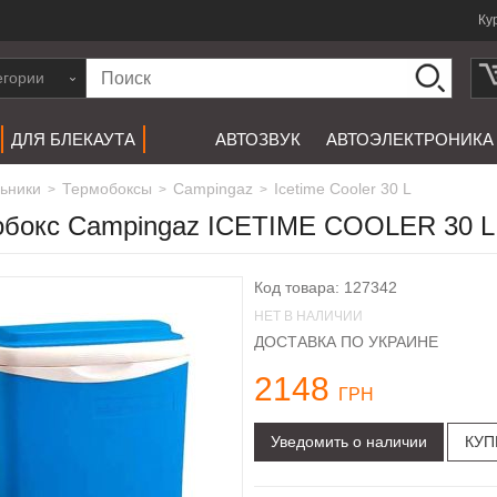
Ку
егории
ДЛЯ БЛЕКАУТА
АВТОЗВУК
АВТОЭЛЕКТРОНИКА
льники
термобоксы
campingaz
Icetime Cooler 30 L
>
>
>
бокс Campingaz ICETIME COOLER 30 L
Код товара: 127342
НЕТ В НАЛИЧИИ
ДОСТАВКА ПО УКРАИНЕ
2148
ГРН
Уведомить о наличии
КУП