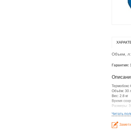
ХАРАКТ
Объем, л:
Гарантия:
Описани
Термобокс 
Объём: 30 
Вес: 2.8 кг
Время сохр
Размеры: 39
Количество
Читать пол
Замети
Tехнически
основныевс