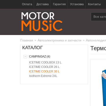
Оплата
Доставка
Гарантия
Установка
Контакты
Все кат
Главная
автоэлектроника и запчасти
автохолоди
>
>
КАТАЛОГ
Термо
CAMPINGAZ (4)
ICETIME COOLBOX 13 L
ICETIME COOLER 26 L
ICETIME COOLER 30 L
Isotherm Extreme 24L