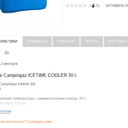
(
0)
ОСТАВИТЬ 
ЕРИСТИКИ
ОТЗЫВЫ (0)
ГАРАНТИЯ
ОПЛАТА
ДОСТАВКА
30
12 месяцев
е Campingaz ICETIME COOLER 30 L
Campingaz Icetime 30L
л
анения температуры с аккумуляторами холода: 20 ч
 X 46 X 27.5 см
 аккумуляторов холода подбирается из рассчета 300 г на 5 литров объема те
ностью
ли неточность? Сообщите нам.
е характеристики
е характеристики