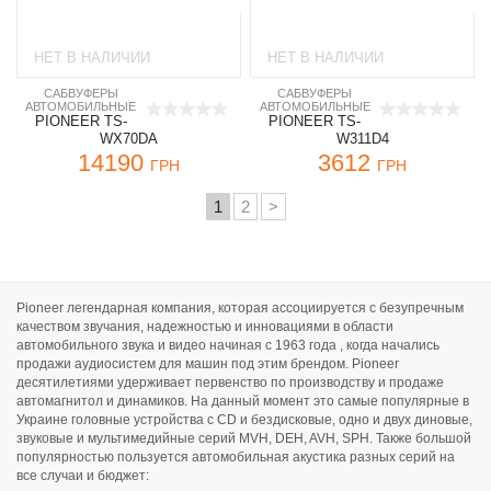
НЕТ В НАЛИЧИИ
НЕТ В НАЛИЧИИ
САБВУФЕРЫ
САБВУФЕРЫ
АВТОМОБИЛЬНЫЕ
АВТОМОБИЛЬНЫЕ
PIONEER TS-
PIONEER TS-
WX70DA
W311D4
14190
3612
ГРН
ГРН
1
2
>
Pioneer легендарная компания, которая ассоциируется с безупречным
качеством звучания, надежностью и инновациями в области
автомобильного звука и видео начиная с 1963 года , когда начались
продажи аудиосистем для машин под этим брендом. Pioneer
десятилетиями удерживает первенство по производству и продаже
автомагнитол и динамиков. На данный момент это самые популярные в
Украине головные устройства с CD и бездисковые, одно и двух диновые,
звуковые и мультимедийные серий MVH, DEH, AVH, SPH. Также большой
популярностью пользуется автомобильная акустика разных серий на
все случаи и бюджет: