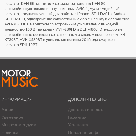
ресивер- DEH-66, магнитолу со съемной панелью DEH-80,
автомобильную навигационную систему- AVIC-1, мультимедийный
ресивер, предназначенный для работы с iPhone- SPH-DA01 и Android-
SPH-DA100, одновременно совместимый с Apple CarPlay и Android Auto-
AVH-X8700BT, магнитолы со встроенным усилителем с выходной
мощностью 100 Вт на канал- MVH-280FD и DEH-4800FD, недорогие
автомобильные ресиверы со встроенным звуковым процессором- FH-
X730BT, MVH-X580BT и уникальная новинка 2019года смартфон-
ресивер SPH-10BT.
ИНФОРМАЦИЯ
ДОПОЛНИТЕЛЬНО
Акции
Доставка и оплата
Уцененное
Гарантия
Мы рекомендуем
Установка
Новинки
Полезная инфо