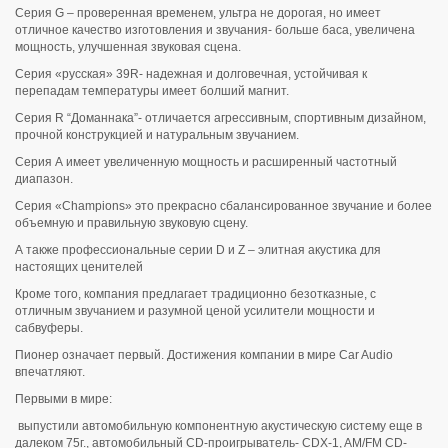
Серия G – проверенная временем, ультра не дорогая, но имеет
отличное качество изготовления и звучания- больше баса, увеличена
мощность, улучшенная звуковая сцена.
Серия «русская» 39R- надежная и долговечная, устойчивая к
перепадам температуры имеет болший магнит.
Серия R “Доманнака”- отличается агрессивным, спортивным дизайном,
прочной конструкцией и натуральным звучанием.
Серия А имеет увеличенную мощность и расширенный частотный
диапазон.
Серия «Champions» это прекрасно сбалансированное звучание и более
объемную и правильную звуковую сцену.
А также профессиональные серии D и Z – элитная акустика для
настоящих ценителей
Кроме того, компания предлагает традиционно безотказные, с
отличным звучанием и разумной ценой усилители мощности и
сабвуферы.
Пионер означает первый. Достижения компании в мире Car Audio
впечатляют.
Первыми в мире:
выпустили автомобильную компонентную акустическую систему еще в
далеком 75г., автомобильный CD-проигрыватель- CDX-1, AM/FM CD-