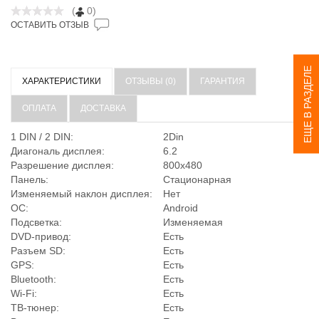
(
0)
ОСТАВИТЬ ОТЗЫВ
ЕЩЕ В РАЗДЕЛЕ
ХАРАКТЕРИСТИКИ
ОТЗЫВЫ (0)
ГАРАНТИЯ
ОПЛАТА
ДОСТАВКА
1 DIN / 2 DIN:
2Din
Диагональ дисплея:
6.2
Разрешение дисплея:
800х480
Панель:
Стационарная
Изменяемый наклон дисплея:
Нет
ОС:
Android
Подсветка:
Изменяемая
DVD-привод:
Есть
Разъем SD:
Есть
GPS:
Есть
Bluetooth:
Есть
Wi-Fi:
Есть
ТВ-тюнер:
Есть