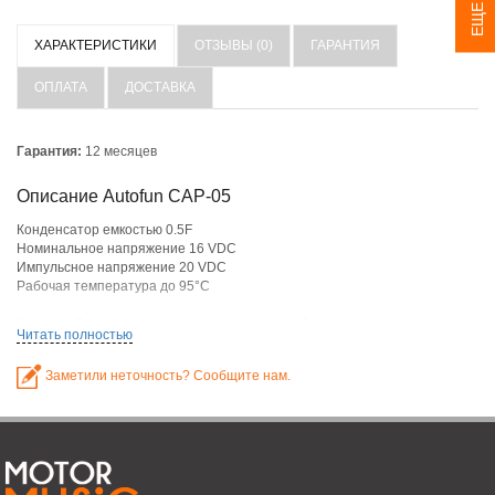
ХАРАКТЕРИСТИКИ
ОТЗЫВЫ (0)
ГАРАНТИЯ
ОПЛАТА
ДОСТАВКА
Гарантия:
12 месяцев
Описание Autofun CAP-05
Конденсатор емкостью 0.5F
Номинальное напряжение 16 VDC
Импульсное напряжение 20 VDC
Рабочая температура до 95°С
Кроме работы, как аккумулятор энергии (с сабвуфером),
Читать полностью
-используется и как подавитель помех от генератора (подключается на
+
+
-
-
клеммы генератора-
на
и
на
)
Заметили неточность? Сообщите нам.