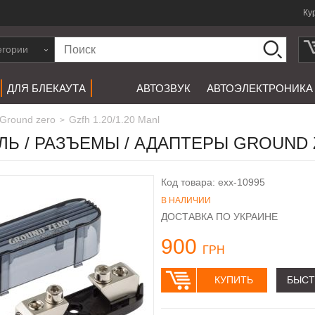
Ку
егории
ДЛЯ БЛЕКАУТА
АВТОЗВУК
АВТОЭЛЕКТРОНИКА
ground zero
Gzfh 1.20/1.20 Manl
>
ЛЬ / РАЗЪЕМЫ / АДАПТЕРЫ GROUND Z
Код товара: exx-10995
В НАЛИЧИИ
ДОСТАВКА ПО УКРАИНЕ
900
ГРН
КУПИТЬ
БЫСТ