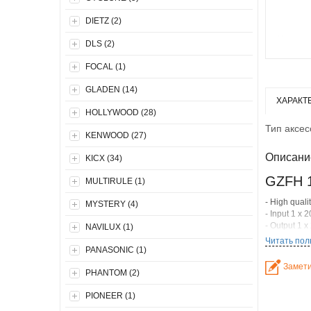
DIETZ (2)
DLS (2)
FOCAL (1)
GLADEN (14)
ХАРАКТ
HOLLYWOOD (28)
Тип аксес
KENWOOD (27)
Описани
KICX (34)
GZFH 1
MULTIRULE (1)
- High quali
MYSTERY (4)
- Input 1 x 
- Output 1 
NAVILUX (1)
Читать пол
PANASONIC (1)
Замети
PHANTOM (2)
PIONEER (1)