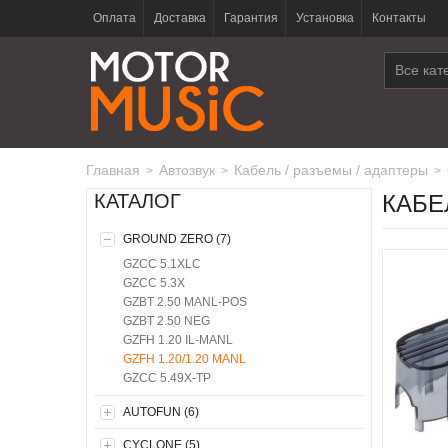
Оплата
Доставка
Гарантия
Установка
Контакты
Все кат
Главная
автозвук
кабель / разъемы / адаптеры
>
>
>
КАТАЛОГ
КАБЕ
GROUND ZERO (7)
GZCC 5.1XLC
GZCC 5.3X
GZBT 2.50 MANL-POS
GZBT 2.50 NEG
GZFH 1.20 IL-MANL
GZFH 1.20/1.20 MANL
GZCC 5.49X-TP
AUTOFUN (6)
CYCLONE (5)