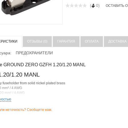
(
0)
ОСТАВИТЬ 
ЕРИСТИКИ
ОТЗЫВЫ (0)
ГАРАНТИЯ
ОПЛАТА
ДОСТАВКА
суара:
ПРЕДОХРАНИТЕЛИ
е GROUND ZERO GZFH 1.20/1.20 MANL
.20/1.20 MANL
ty fuseholder from solid nickel plated brass
20 mm² / 4 AWG
x 20 mm² / 4 AWG
ностью
ли неточность? Сообщите нам.