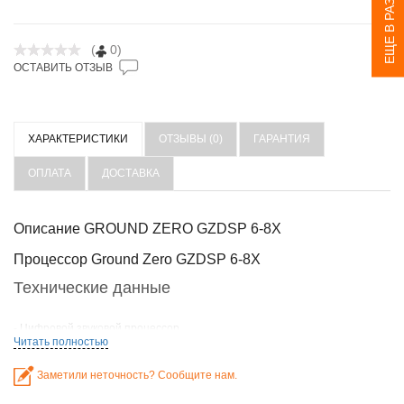
ЕЩЕ В РАЗДЕЛЕ
(
0)
ОСТАВИТЬ ОТЗЫВ
ХАРАКТЕРИСТИКИ
ОТЗЫВЫ (0)
ГАРАНТИЯ
ОПЛАТА
ДОСТАВКА
Описание GROUND ZERO GZDSP 6-8X
Процессор Ground Zero GZDSP 6-8X
Технические данные
- Цифровой звуковой процессор
Читать полностью
- Простая обработка через 1-страничный пользовательский интерфейс
- Настройка в реальном времени (все функции)
- Cirrus Logic одноядерный 32-разрядный, 8-канальный, 192 кГц
Заметили неточность? Сообщите нам.
- 6-канальный вход / 8-канальный выход