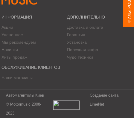
ФИЛЬТРОВАТЬ ТОВАР
ИНФОРМАЦИЯ
ДОПОЛНИТЕЛЬНО
Акции
Доставка и оплата
Уцененное
Гарантия
Мы рекомендуем
Установка
Новинки
Полезная инфо
Хиты продаж
Чудо техники
ОБСЛУЖИВАНИЕ КЛИЕНТОВ
Наши магазины
Автомагнитолы Киев
Создание сайта
© Motormusic 2008-
LimeNet
2023