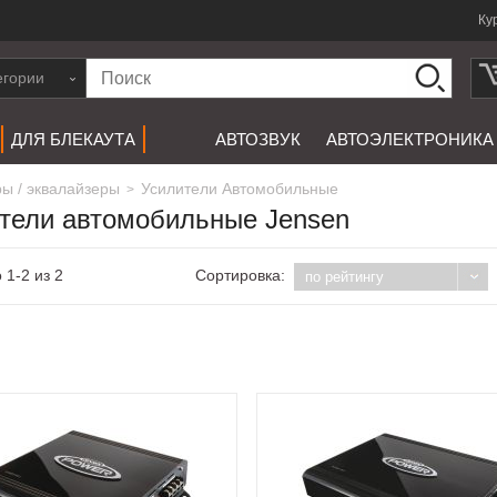
Ку
егории
ДЛЯ БЛЕКАУТА
АВТОЗВУК
АВТОЭЛЕКТРОНИКА
ры / эквалайзеры
Усилители Автомобильные
>
тели автомобильные Jensen
 1-2 из 2
Сортировка:
по рейтингу