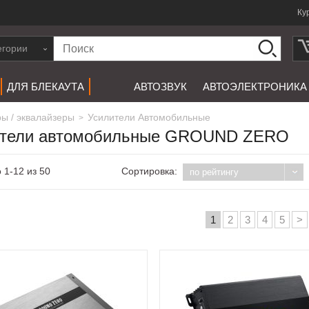
Ку
егории
ДЛЯ БЛЕКАУТА
АВТОЗВУК
АВТОЭЛЕКТРОНИКА
ры / эквалайзеры
Усилители Автомобильные
>
ители автомобильные GROUND ZERO
 1-12 из 50
Сортировка:
по рейтингу
1
2
3
4
5
>