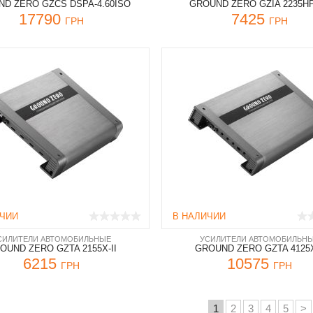
D ZERO GZCS DSPA-4.60ISO
GROUND ZERO GZIA 2235HP
17790
7425
ГРН
ГРН
ИЧИИ
В НАЛИЧИИ
СИЛИТЕЛИ АВТОМОБИЛЬНЫЕ
УСИЛИТЕЛИ АВТОМОБИЛЬН
OUND ZERO GZTA 2155X-II
GROUND ZERO GZTA 4125X
6215
10575
ГРН
ГРН
1
2
3
4
5
>