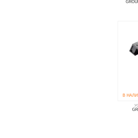
GROUN
В НАЛ
У
GR