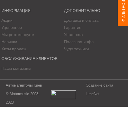
ФИЛЬТРОВАТЬ ТОВАР
ИНФОРМАЦИЯ
ДОПОЛНИТЕЛЬНО
Акции
Доставка и оплата
Уцененное
Гарантия
Мы рекомендуем
Установка
Новинки
Полезная инфо
Хиты продаж
Чудо техники
ОБСЛУЖИВАНИЕ КЛИЕНТОВ
Наши магазины
Автомагнитолы Киев
Создание сайта
© Motormusic 2008-
LimeNet
2023