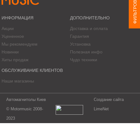
ФИЛЬТРОВАТЬ ТОВАР
ИНФОРМАЦИЯ
ДОПОЛНИТЕЛЬНО
Акции
Доставка и оплата
Уцененное
Гарантия
Мы рекомендуем
Установка
Новинки
Полезная инфо
Хиты продаж
Чудо техники
ОБСЛУЖИВАНИЕ КЛИЕНТОВ
Наши магазины
Автомагнитолы Киев
Создание сайта
© Motormusic 2008-
LimeNet
2023