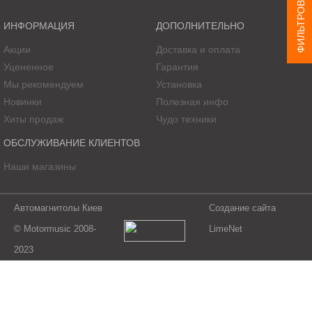
ФИЛЬТРОВАТЬ ТОВАР
ИНФОРМАЦИЯ
ДОПОЛНИТЕЛЬНО
Акции
Доставка и оплата
Уцененное
Гарантия
Мы рекомендуем
Установка
Новинки
Полезная инфо
Хиты продаж
Чудо техники
ОБСЛУЖИВАНИЕ КЛИЕНТОВ
Наши магазины
Автомагнитолы Киев
Создание сайта
© Motormusic 2008-
LimeNet
2023