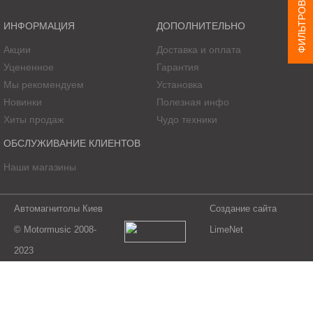
ФИЛЬТРОВАТЬ ТОВАР
ИНФОРМАЦИЯ
ДОПОЛНИТЕЛЬНО
Акции
Доставка и оплата
Уцененное
Гарантия
Мы рекомендуем
Установка
Новинки
Полезная инфо
Хиты продаж
Чудо техники
ОБСЛУЖИВАНИЕ КЛИЕНТОВ
Наши магазины
Автомагнитолы Киев
Создание сайта
© Motormusic 2008-
LimeNet
2023