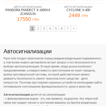
АВТОСИГНАЛИЗАЦИИ
АВТОСИГНАЛИЗАЦИИ
PANDORA PANDECT X-1800V4
CYCLONE X-400
2CAN/2LIN
2449
ГРН
17550
ГРН
1
2
3
4
5
6
7
>
Автосигнализации
Рано или поздно практически перед каждым владельцем подержанного,
а тем более нового автомобиля встает вопрос о его безопасности и
выборе автосигнализации. В наше время, когда рынок изобилует
предложениями, а изворотливость преступников не знает предела,
выбор противоугонной системы, которой действительно можно
доверить безопасность своего транспортного средства - дело
непростое. Поэтому при покупке охранных устройств необходимо найти
оптимальное соотношение функциональности, цены и качества.
Автосигнализации
делятся на сигнализации:
- с фиксированным кодом - это, как правило, недорогие, без обратной
связи (не подают сигнал о состоянии машины на брелок владельца);