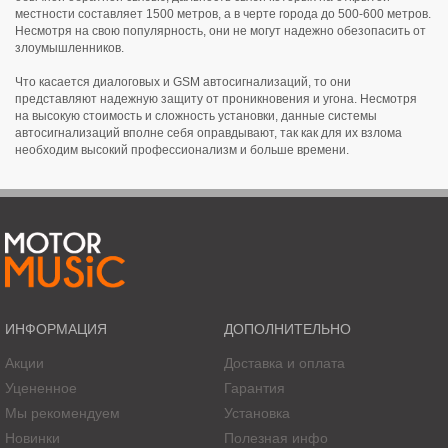
местности составляет 1500 метров, а в черте города до 500-600 метров.
Несмотря на свою популярность, они не могут надежно обезопасить от
злоумышленников.
Что касается диалоговых и GSM автосигнализаций, то они
представляют надежную защиту от проникновения и угона. Несмотря
на высокую стоимость и сложность установки, данные системы
автосигнализаций вполне себя оправдывают, так как для их взлома
необходим высокий профессионализм и больше времени.
ИНФОРМАЦИЯ
ДОПОЛНИТЕЛЬНО
Акции
Доставка и оплата
Уцененное
Гарантия
Мы рекомендуем
Установка
Новинки
Полезная инфо