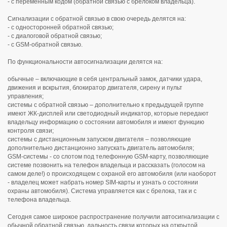
- с переменным кодом (обратной связью с брелоком владельца).
Сигнализации с обратной связью в свою очередь делятся на:
- с односторонней обратной связью;
- с диалоговой обратной связью;
- c GSM-обратной связью.
По функциональности автосигнализации делятся на:
обычные – включающие в себя центральный замок, датчики удара,
движения и вскрытия, блокиратор двигателя, сирену и пульт
управления;
системы с обратной связью – дополнительно к предыдущей группе
имеют ЖК-дисплей или светодиодный индикатор, которые передают
владельцу информацию о состоянии автомобиля и имеют функцию
контроля связи;
системы с дистанционным запуском двигателя – позволяющие
дополнительно дистанционно запускать двигатель автомобиля;
GSM-системы - со слотом под телефонную GSM-карту, позволяющие
системе позвонить на телефон владельца и рассказать (голосом на
самом деле!) о происходящем с охраной его автомобиля (или наоборот
- владелец может набрать номер SIM-карты и узнать о состоянии
охраны автомобиля). Система управляется как с брелока, так и с
телефона владельца.
Сегодня самое широкое распространение получили автосигнализации с
обычной обратной связью, дальность связи которых на открытой