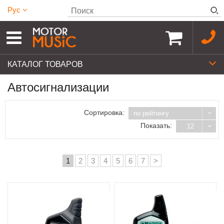
Рус
КАТАЛОГ ТОВАРОВ
Автосигнализации
Сортировка:
по рейтингу
Показать:
12
1
2
3
4
5
6
7
>